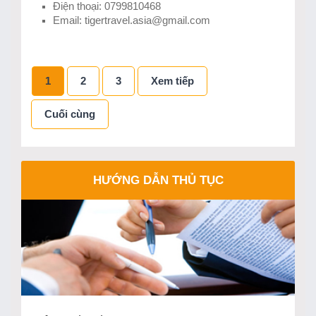
Điện thoại: 0799810468
Email: tigertravel.asia@gmail.com
1
2
3
Xem tiếp
Cuối cùng
HƯỚNG DẪN THỦ TỤC