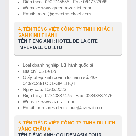
Điện thoại: 0902745555 - Fax: 0947733099
Website: www.greentravelviet.com
Email: travel@greentravelviet.com
4. TÊN TIẾNG VIỆT: CÔNG TY TNHH KHÁCH
SẠN KINH THÀNH
TÊN TIẾNG ANH: HOTEL DE LA CITE
IMPERIALE CO.,LTD
Loại doanh nghiệp: Lữ hành quốc tế
Địa chỉ: 05 Lê Lợi
Giấy phép kinh doanh lữ hành số: 46-
040/2023/TCDL-GP LHQT
Ngày cấp: 10/03/2023
Điện thoại: 02343837475 - Fax: 02343837476
Website: www.azerai.com
Email: hrm.laresidence.hue@azerai.com
5. TÊN TIẾNG VIỆT: CÔNG TY TNHH DU LỊCH
VÀNG CHÂU Á
TÊN TIẾNG ANH: GOLDEN ASIA TOUR