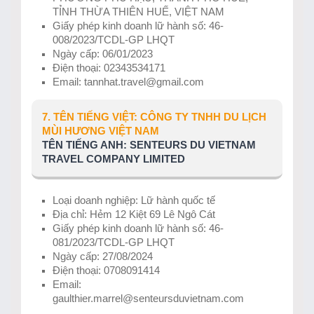
TỈNH THỪA THIÊN HUẾ, VIỆT NAM
Giấy phép kinh doanh lữ hành số: 46-
008/2023/TCDL-GP LHQT
Ngày cấp: 06/01/2023
Điện thoại: 02343534171
Email: tannhat.travel@gmail.com
7. TÊN TIẾNG VIỆT: CÔNG TY TNHH DU LỊCH
MÙI HƯƠNG VIỆT NAM
TÊN TIẾNG ANH: SENTEURS DU VIETNAM
TRAVEL COMPANY LIMITED
Loại doanh nghiệp: Lữ hành quốc tế
Địa chỉ: Hẻm 12 Kiệt 69 Lê Ngô Cát
Giấy phép kinh doanh lữ hành số: 46-
081/2023/TCDL-GP LHQT
Ngày cấp: 27/08/2024
Điện thoại: 0708091414
Email:
gaulthier.marrel@senteursduvietnam.com