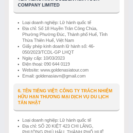
COMPANY LIMITED
Loại doanh nghiệp: Lữ hành quốc tế
Địa chỉ: Số 18 Huyền Trân Công Chúa,
Phường Phường Đúc, Thành phố Huế, Tỉnh
Thừa Thiên Huế, Việt Nam
Giấy phép kinh doanh lữ hành số: 46-
050/2023/TCDL-GP LHQT
Ngày cấp: 10/03/2023
Điện thoại: 090 644 0119
Website: www.goldenasiatour.com
Email: goldenasiavn@gmail.com
6. TÊN TIẾNG VIỆT: CÔNG TY TRÁCH NHIỆM
HỮU HẠN THƯƠNG MẠI DỊCH VỤ DU LỊCH
TẤN NHẬT
Loại doanh nghiệp: Lữ hành quốc tế
Địa chỉ: SỐ 20 KIỆT 423 CHI LĂNG,
PHƯỜNG PHÚ HẬU, THÀNH PHỐ HUẾ,