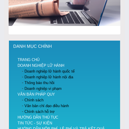
DANH MỤC CHÍNH
TRANG CHỦ
DOANH NGHIỆP LỮ HÀNH
Doanh nghiệp lữ hành quốc tế
Doanh nghiệp lữ hành nội địa
Thông báo thu hồi
Doanh nghiệp vi phạm
VĂN BẢN PHÁP QUY
Chính sách
Văn bản chỉ đạo điều hành
Chính sách hỗ trợ
HƯỚNG DẪN THỦ TỤC
TIN TỨC - SỰ KIỆN
HƯỚNG DẪN NỘP PHÍ, LỆ PHÍ VÀ TRẢ KẾT QUẢ