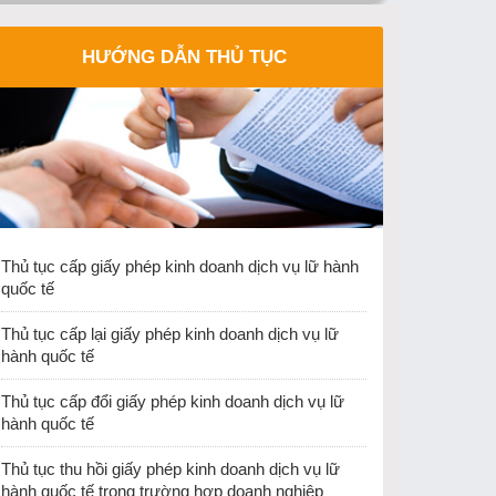
Công văn 3064/CDLQGVN-LH ngày 25/12/2025
HƯỚNG DẪN THỦ TỤC
của Cục Du lịch Quốc gia Việt Nam gửi Trường
ĐH Khoa học Xã hội và Nhân văn Hà Nội về việc
dừng tổ chức thi cấp chứng chỉ nghiệp vụ hướng
dẫn du lịch và chứng chỉ nghiệp vụ điều hành du
lịch từ ngày 25/12/2025
Thu hồi Giấy phép kinh doanh lữ hành Quốc tế
của Công ty TNHH PSL Vina
Cục Du lịch quốc gia Việt Nam ban hành văn bản
Thủ tục cấp giấy phép kinh doanh dịch vụ lữ hành
về việc hướng dẫn việc cấp thẻ hướng dẫn viên
quốc tế
du lịch và giấy phép kinh doanh dịch vụ lữ hành
nội địa khi thực hiện sắp xếp đơn vị hành chính.
Thủ tục cấp lại giấy phép kinh doanh dịch vụ lữ
hành quốc tế
Thủ tục cấp đổi giấy phép kinh doanh dịch vụ lữ
hành quốc tế
Thủ tục thu hồi giấy phép kinh doanh dịch vụ lữ
hành quốc tế trong trường hợp doanh nghiệp