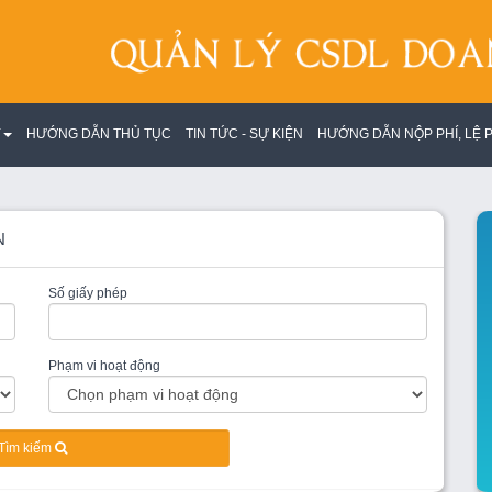
Y
HƯỚNG DẪN THỦ TỤC
TIN TỨC - SỰ KIỆN
HƯỚNG DẪN NỘP PHÍ, LỆ P
N
Số giấy phép
Phạm vi hoạt động
Tìm kiếm