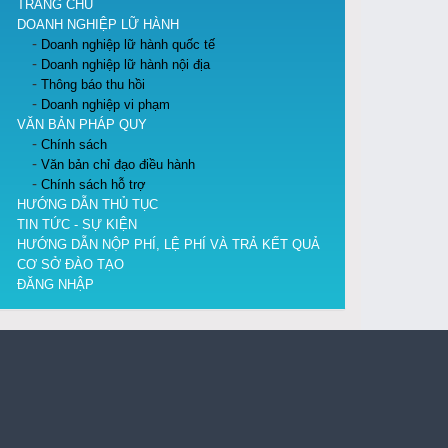
TRANG CHỦ
DOANH NGHIỆP LỮ HÀNH
Doanh nghiệp lữ hành quốc tế
Doanh nghiệp lữ hành nội địa
Thông báo thu hồi
Doanh nghiệp vi phạm
VĂN BẢN PHÁP QUY
Chính sách
Văn bản chỉ đạo điều hành
Chính sách hỗ trợ
HƯỚNG DẪN THỦ TỤC
TIN TỨC - SỰ KIỆN
HƯỚNG DẪN NỘP PHÍ, LỆ PHÍ VÀ TRẢ KẾT QUẢ
CƠ SỞ ĐÀO TẠO
ĐĂNG NHẬP