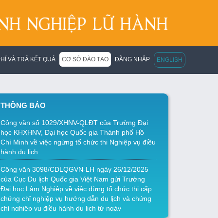
HÍ VÀ TRẢ KẾT QUẢ
CƠ SỞ ĐÀO TẠO
ĐĂNG NHẬP
ENGLISH
THÔNG BÁO
Công văn số 1029/XHNV-QLĐT của Trường Đại
học KHXHNV, Đại học Quốc gia Thành phố Hồ
Chí Minh về việc ngừng tổ chức thi Nghiệp vụ điều
hành du lịch.
Công văn 3098/CDLQGVN-LH ngày 26/12/2025
của Cục Du lịch Quốc gia Việt Nam gửi Trường
Đại học Lâm Nghiệp về việc dừng tổ chức thi cấp
chứng chỉ nghiệp vụ hướng dẫn du lịch và chứng
chỉ nghiệp vụ điều hành du lịch từ ngày
26/12/2025