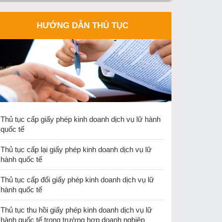
Công văn 3064/CDLQGVN-LH ngày 25/12/2025
HƯỚNG DẪN THỦ TỤC
của Cục Du lịch Quốc gia Việt Nam gửi Trường
ĐH Khoa học Xã hội và Nhân văn Hà Nội về việc
dừng tổ chức thi cấp chứng chỉ nghiệp vụ hướng
dẫn du lịch và chứng chỉ nghiệp vụ điều hành du
lịch từ ngày 25/12/2025
Thu hồi Giấy phép kinh doanh lữ hành Quốc tế
của Công ty TNHH PSL Vina
Cục Du lịch quốc gia Việt Nam ban hành văn bản
Thủ tục cấp giấy phép kinh doanh dịch vụ lữ hành
về việc hướng dẫn việc cấp thẻ hướng dẫn viên
quốc tế
du lịch và giấy phép kinh doanh dịch vụ lữ hành
nội địa khi thực hiện sắp xếp đơn vị hành chính.
Thủ tục cấp lại giấy phép kinh doanh dịch vụ lữ
hành quốc tế
Thủ tục cấp đổi giấy phép kinh doanh dịch vụ lữ
hành quốc tế
Thủ tục thu hồi giấy phép kinh doanh dịch vụ lữ
hành quốc tế trong trường hợp doanh nghiệp