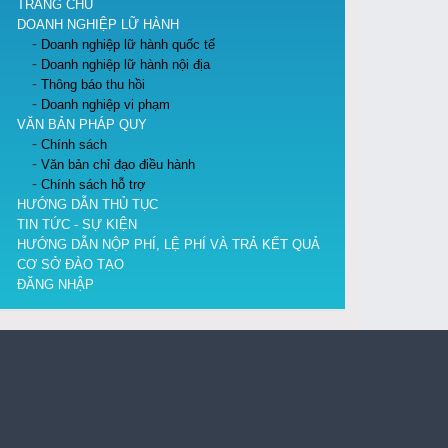
TRANG CHỦ
DOANH NGHIỆP LỮ HÀNH
Doanh nghiệp lữ hành quốc tế
Doanh nghiệp lữ hành nội địa
Thông báo thu hồi
Doanh nghiệp vi phạm
VĂN BẢN PHÁP QUY
Chính sách
Văn bản chỉ đạo điều hành
Chính sách hỗ trợ
HƯỚNG DẪN THỦ TỤC
TIN TỨC - SỰ KIỆN
HƯỚNG DẪN NỘP PHÍ, LỆ PHÍ VÀ TRẢ KẾT QUẢ
CƠ SỞ ĐÀO TẠO
ĐĂNG NHẬP