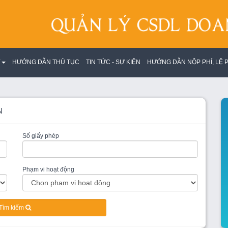
Y
HƯỚNG DẪN THỦ TỤC
TIN TỨC - SỰ KIỆN
HƯỚNG DẪN NỘP PHÍ, LỆ P
N
Số giấy phép
Phạm vi hoạt động
Tìm kiếm