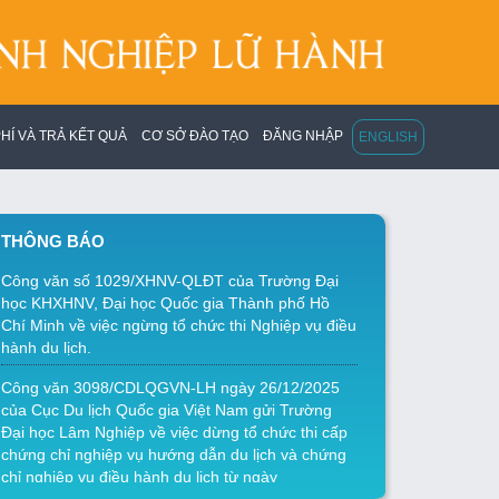
HÍ VÀ TRẢ KẾT QUẢ
CƠ SỞ ĐÀO TẠO
ĐĂNG NHẬP
ENGLISH
THÔNG BÁO
Công văn số 1029/XHNV-QLĐT của Trường Đại
học KHXHNV, Đại học Quốc gia Thành phố Hồ
Chí Minh về việc ngừng tổ chức thi Nghiệp vụ điều
hành du lịch.
Công văn 3098/CDLQGVN-LH ngày 26/12/2025
của Cục Du lịch Quốc gia Việt Nam gửi Trường
Đại học Lâm Nghiệp về việc dừng tổ chức thi cấp
chứng chỉ nghiệp vụ hướng dẫn du lịch và chứng
chỉ nghiệp vụ điều hành du lịch từ ngày
26/12/2025