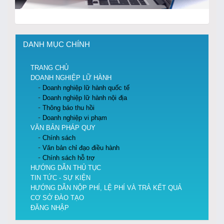
DANH MỤC CHÍNH
TRANG CHỦ
DOANH NGHIỆP LỮ HÀNH
Doanh nghiệp lữ hành quốc tế
Doanh nghiệp lữ hành nội địa
Thông báo thu hồi
Doanh nghiệp vi phạm
VĂN BẢN PHÁP QUY
Chính sách
Văn bản chỉ đạo điều hành
Chính sách hỗ trợ
HƯỚNG DẪN THỦ TỤC
TIN TỨC - SỰ KIỆN
HƯỚNG DẪN NỘP PHÍ, LỆ PHÍ VÀ TRẢ KẾT QUẢ
CƠ SỞ ĐÀO TẠO
ĐĂNG NHẬP