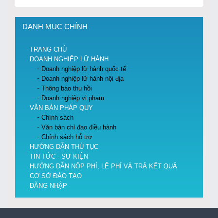
DANH MỤC CHÍNH
TRANG CHỦ
DOANH NGHIỆP LỮ HÀNH
Doanh nghiệp lữ hành quốc tế
Doanh nghiệp lữ hành nội địa
Thông báo thu hồi
Doanh nghiệp vi phạm
VĂN BẢN PHÁP QUY
Chính sách
Văn bản chỉ đạo điều hành
Chính sách hỗ trợ
HƯỚNG DẪN THỦ TỤC
TIN TỨC - SỰ KIỆN
HƯỚNG DẪN NỘP PHÍ, LỆ PHÍ VÀ TRẢ KẾT QUẢ
CƠ SỞ ĐÀO TẠO
ĐĂNG NHẬP