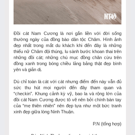
Đồi cát Nam Cương là nơi gắn liền với đời sống
thường ngày của đồng bào dân tộc Chăm. Hình ảnh
đẹp nhất trong mắt du khách khi đến đây là những
thiếu nữ Chăm đội thúng, lu sành bước khoan thai trên
những đồi cát; những chú mục đồng chăn cừu trên
đồng xanh trong bóng chiều lảng bảng thật đẹp bình
yên và giản dị.
Dù chỉ toàn là cát với cát nhưng điểm đến này vẫn đủ
sức thu hút mọi người đến đây tham quan và
“checkin”. Khung cảnh kỳ vỹ, bao la và rộng lớn của
đồi cát Nam Cương được tô vẽ nên bởi chính bàn tay
của “mẹ thiên nhiên” nên đẹp tựa như một bức tranh
xinh đẹp giữa lòng Ninh Thuận.
P.N (tổng hợp)