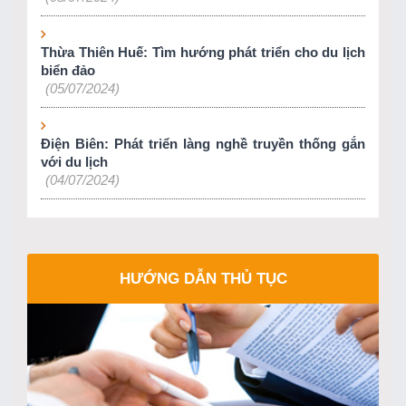
Thừa Thiên Huế: Tìm hướng phát triển cho du lịch
biển đảo
(05/07/2024)
Điện Biên: Phát triển làng nghề truyền thống gắn
với du lịch
(04/07/2024)
HƯỚNG DẪN THỦ TỤC