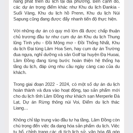
năng phát triển du lịch tại địa phương. Bên cạnh đó,
các dự án trọng điểm khác như Khu du lịch Đankia -
Suối Vàng, Khu du lịch hồ Prenn, Khu du lịch Núi
Sapung cũng đang được đẩy nhanh tiến độ thực hiện.
Với những dự án có quy mô lớn đã được chấp thuận
chủ trương đầu tư như cụm dự án Khu du lịch Thung
lũng Tình yêu - Đồi Mộng mơ - Đồi Thống Nhất, Khu
du lịch Đại tùng Lâm Hoa Sen, hay cụm dự án Trường
đua ngựa, nghỉ dưỡng và sân Golf tại huyện Đạ Huoai,
Lâm Đồng đang từng bước hoàn thiện hệ thống hạ
tầng du lịch, đáp ứng nhu cầu ngày càng cao của du
khách.
Trong giai đoạn 2022 - 2024, có một số dự án du lịch
hoàn thành và đưa vào hoạt động, tạo sản phẩm mới
cho du lịch tỉnh Lâm Đồng như khách sạn Merperle Đà
Lạt, Dự án Rừng thông núi Voi, Điểm du lịch thác
Liang…
Không chỉ tập trung vào đầu tư hạ tầng, Lâm Đồng còn
chú trọng đến việc đa dạng hóa sản phẩm du lịch. Việc
tu bổ, chỉnh trang các di tích lịch sử, văn hóa đã góp