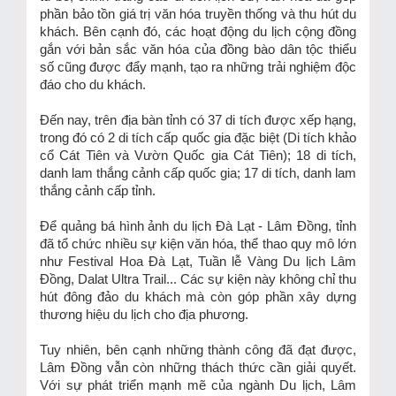
phần bảo tồn giá trị văn hóa truyền thống và thu hút du
khách. Bên cạnh đó, các hoạt động du lịch cộng đồng
gắn với bản sắc văn hóa của đồng bào dân tộc thiểu
số cũng được đẩy mạnh, tạo ra những trải nghiệm độc
đáo cho du khách.
Đến nay, trên địa bàn tỉnh có 37 di tích được xếp hạng,
trong đó có 2 di tích cấp quốc gia đặc biệt (Di tích khảo
cổ Cát Tiên và Vườn Quốc gia Cát Tiên); 18 di tích,
danh lam thắng cảnh cấp quốc gia; 17 di tích, danh lam
thắng cảnh cấp tỉnh.
Để quảng bá hình ảnh du lịch Đà Lạt - Lâm Đồng, tỉnh
đã tổ chức nhiều sự kiện văn hóa, thể thao quy mô lớn
như Festival Hoa Đà Lạt, Tuần lễ Vàng Du lịch Lâm
Đồng, Dalat Ultra Trail... Các sự kiện này không chỉ thu
hút đông đảo du khách mà còn góp phần xây dựng
thương hiệu du lịch cho địa phương.
Tuy nhiên, bên cạnh những thành công đã đạt được,
Lâm Đồng vẫn còn những thách thức cần giải quyết.
Với sự phát triển mạnh mẽ của ngành Du lịch, Lâm