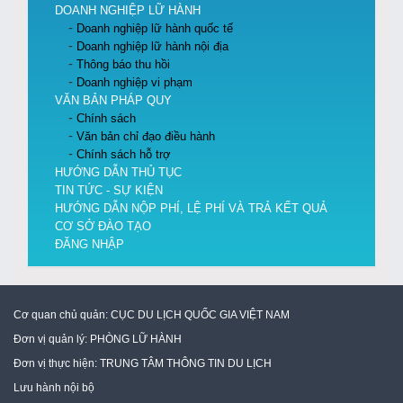
DOANH NGHIỆP LỮ HÀNH
Doanh nghiệp lữ hành quốc tế
Doanh nghiệp lữ hành nội địa
Thông báo thu hồi
Doanh nghiệp vi phạm
VĂN BẢN PHÁP QUY
Chính sách
Văn bản chỉ đạo điều hành
Chính sách hỗ trợ
HƯỚNG DẪN THỦ TỤC
TIN TỨC - SỰ KIỆN
HƯỚNG DẪN NỘP PHÍ, LỆ PHÍ VÀ TRẢ KẾT QUẢ
CƠ SỞ ĐÀO TẠO
ĐĂNG NHẬP
Cơ quan chủ quản:
CỤC DU LỊCH QUỐC GIA VIỆT NAM
Đơn vị quản lý:
PHÒNG LỮ HÀNH
Đơn vị thực hiện:
TRUNG TÂM THÔNG TIN DU LỊCH
Lưu hành nội bộ