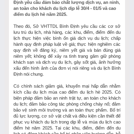
Định yêu cầu đảm bảo chất lượng dịch vụ, an ninh,
an toàn cho khách du lịch dịp lễ 30/4 - 01/5 và cao
điểm du lịch hè năm 2025.
Theo đó, Sở VHTTDL Bình Định yêu cầu các cơ sở
lưu trú du lịch, nhà hàng, các khu, điểm, điểm đến du
lịch thực hiện việc bình ổn giá dịch vụ du lịch; chấp
hành quy định pháp luật về giá; thực hiện nghiêm các
quy định về đăng ký, niêm yết giá và bán đúng giá
niêm yết; không để xảy ra tình trạng găm giữ phòng
khách sạn và dịch vụ du lịch, gây sốt giá, ảnh hưởng
xấu đến hình ảnh của đơn vị nói riêng và du lịch Bình
Định nói chung.
Có chính sách giảm giá, khuyến mại hấp dẫn nhằm
kích cầu du lịch mùa cao điểm du lịch hè 2025. Có
biện pháp đảm bảo an ninh trật tự, an toàn cho khách
du lịch; đảm bảo công tác phòng chống cháy nổ; đảm
bảo vệ sinh môi trường và an toàn thực phẩm. Bố trí
đủ lực lượng, cơ sở vật chất và điều kiện cần thiết để
phục vụ khách du lịch trong dịp lễ và mùa du lịch cao
điểm hè năm 2025. Tại các khu, điểm, điểm đến du
lịch có đông khách cần bố trí nhân viên hướng dẫn, hỗ