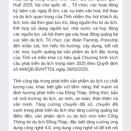
Huế 2025, hội chợ quốc tế… Tổ chức các hoạt động
kỷ niệm các ngày lễ lớn, các sự kiện văn hoá, thể thao
và du lịch quan trọng của Tỉnh nhằm thu hút khách du
lịch, kéo dài thời gian lưu trú, tăng nguồn thu từ du lịch.
Kết hợp sử dụng nguồn lực nhà nước và huy động
các nguồn lực xã hội tham gia vào hoạt động quảng bá
xúc tiến du lịch. Tổ chức các đoàn Famtrip, Presstrip
đến khảo sát, tìm hiểu thị trường; xây dựng, kết nối
các tour, tuyến quảng bá sản phẩm du lịch đặc trưng
của Tỉnh và triển khai có hiệu quả Chương trình kích
cầu phát triển du lịch trong năm 2025 theo Quyết định
số 444/QĐ-BVHTTDL ngày 28/02/2025.
Tỉnh cũng tập trung phát triển sản phẩm du lịch có chất
lượng cao, khác biệt gắn với tiềm năng, thế mạnh và
định hướng phát triển của Đồng Tháp. Đồng thời, bảo
vệ môi trường du lịch, an ninh, an toàn, thân thiện và
văn minh. Tăng cường chuyển đổi số, chuyển đổi
xanh trong phát triển du lịch như tăng cường quảng bá
điểm đến, sản phẩm dịch vụ du lịch mới trên Cổng
Thông tin du lịch Đồng Tháp, đặc biệt tăng cường ứng
dụng công nghệ 4.0, ứng dụng công nghệ số để kết nối