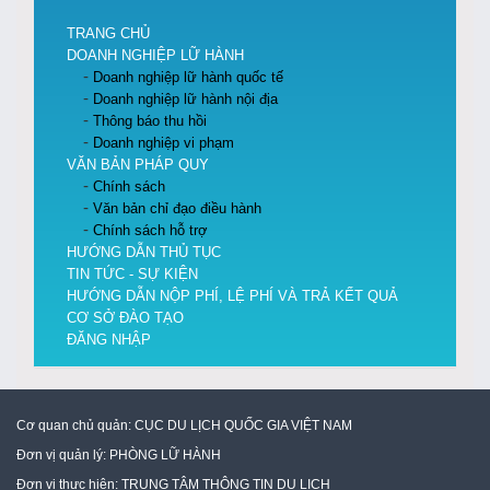
TRANG CHỦ
DOANH NGHIỆP LỮ HÀNH
Doanh nghiệp lữ hành quốc tế
Doanh nghiệp lữ hành nội địa
Thông báo thu hồi
Doanh nghiệp vi phạm
VĂN BẢN PHÁP QUY
Chính sách
Văn bản chỉ đạo điều hành
Chính sách hỗ trợ
HƯỚNG DẪN THỦ TỤC
TIN TỨC - SỰ KIỆN
HƯỚNG DẪN NỘP PHÍ, LỆ PHÍ VÀ TRẢ KẾT QUẢ
CƠ SỞ ĐÀO TẠO
ĐĂNG NHẬP
Cơ quan chủ quản:
CỤC DU LỊCH QUỐC GIA VIỆT NAM
Đơn vị quản lý:
PHÒNG LỮ HÀNH
Đơn vị thực hiện:
TRUNG TÂM THÔNG TIN DU LỊCH