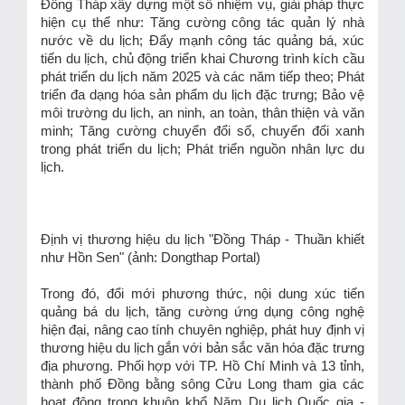
Đồng Tháp xây dựng một số nhiệm vụ, giải pháp thực
hiện cụ thể như: Tăng cường công tác quản lý nhà
nước về du lịch; Đẩy mạnh công tác quảng bá, xúc
tiến du lịch, chủ động triển khai Chương trình kích cầu
phát triển du lịch năm 2025 và các năm tiếp theo; Phát
triển đa dạng hóa sản phẩm du lịch đặc trưng; Bảo vệ
môi trường du lịch, an ninh, an toàn, thân thiện và văn
minh; Tăng cường chuyển đổi số, chuyển đổi xanh
trong phát triển du lịch; Phát triển nguồn nhân lực du
lịch.
Định vị thương hiệu du lịch "Đồng Tháp - Thuần khiết
như Hồn Sen" (ảnh: Dongthap Portal)
Trong đó, đổi mới phương thức, nội dung xúc tiến
quảng bá du lịch, tăng cường ứng dụng công nghệ
hiện đại, nâng cao tính chuyên nghiệp, phát huy định vị
thương hiệu du lịch gắn với bản sắc văn hóa đặc trưng
địa phương. Phối hợp với TP. Hồ Chí Minh và 13 tỉnh,
thành phố Đồng bằng sông Cửu Long tham gia các
hoạt động trong khuôn khổ Năm Du lịch Quốc gia -