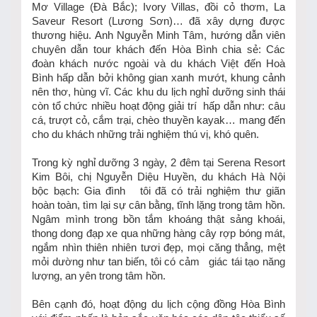
Mơ Village (Đà Bắc); Ivory Villas, đồi cỏ thơm, La
Saveur Resort (Lương Sơn)… đã xây dựng được
thương hiệu. Anh Nguyễn Minh Tâm, hướng dẫn viên
chuyên dẫn tour khách đến Hòa Bình chia sẻ: Các
đoàn khách nước ngoài và du khách Việt đến Hoà
Bình hấp dẫn bởi không gian xanh mướt, khung cảnh
nên thơ, hùng vĩ. Các khu du lịch nghỉ dưỡng sinh thái
còn tổ chức nhiều hoạt động giải trí hấp dẫn như: câu
cá, trượt cỏ, cắm trại, chèo thuyền kayak… mang đến
cho du khách những trải nghiệm thú vị, khó quên.
Trong kỳ nghỉ dưỡng 3 ngày, 2 đêm tại Serena Resort
Kim Bôi, chị Nguyễn Diệu Huyền, du khách Hà Nội
bộc bạch: Gia đình tôi đã có trải nghiệm thư giãn
hoàn toàn, tìm lại sự cân bằng, tĩnh lặng trong tâm hồn.
Ngâm mình trong bồn tắm khoáng thật sảng khoái,
thong dong đạp xe qua những hàng cây rợp bóng mát,
ngắm nhìn thiên nhiên tươi đẹp, mọi căng thẳng, mệt
mỏi dường như tan biến, tôi có cảm giác tái tạo năng
lượng, an yên trong tâm hồn.
Bên cạnh đó, hoạt động du lịch cộng đồng Hòa Bình