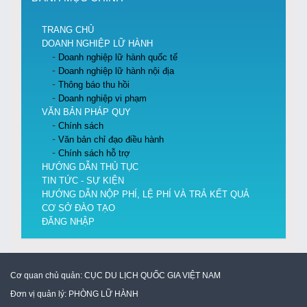
TRANG CHỦ
DOANH NGHIỆP LỮ HÀNH
Doanh nghiệp lữ hành quốc tế
Doanh nghiệp lữ hành nội địa
Thông báo thu hồi
Doanh nghiệp vi phạm
VĂN BẢN PHÁP QUY
Chính sách
Văn bản chỉ đạo điều hành
Chính sách hỗ trợ
HƯỚNG DẪN THỦ TỤC
TIN TỨC - SỰ KIỆN
HƯỚNG DẪN NỘP PHÍ, LỆ PHÍ VÀ TRẢ KẾT QUẢ
CƠ SỞ ĐÀO TẠO
ĐĂNG NHẬP
Cơ quan chủ quản:
CỤC DU LỊCH QUỐC GIA VIỆT NAM
Đơn vị quản lý:
PHÒNG LỮ HÀNH