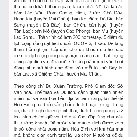
với điểm nhấn là bản sắc văn hóa các dân tộc thiểu số
thu hút du khách tham quan, khám phá. Nổi bật là các
bản: Lác, Văn, Pom Coọng, Hịch, Bước, Chà Đáy,
Hang Kia (huyện Mai Châu); bản Ké, điểm Đá Bia, bản
Sưng (huyện Đà Bắc); bản Chiến, bản Ngòi (huyện
Tân Lạc); bản Mỗ (huyện Cao Phong); bản Mu (huyện
Lạc Sơn)… Toàn tỉnh có hơn 200 homestay, 5 điểm du
lịch cộng đồng đạt tiêu chuẩn OCOP 3, 4 sao. Để tăng
thêm trải nghiệm hấp dẫn cho du khách dịp hè, các
điểm du lịch cộng đồng đẩy mạnh nâng cao chất lượng
cung cấp dịch vụ, đưa một số sản phẩm mới vào hoạt
động, như mô hình chợ đêm vào mỗi tối thứ Bảy tại
bản Lác, xã Chiềng Châu, huyện Mai Châu…
Theo đồng chí Bùi Xuân Trường, Phó Giám đốc Sở
Văn hóa, Thể thao và Du lịch, cảnh quan thiên nhiên
miền núi và văn hóa bản địa là tiềm năng, lợi thế để
Hòa Bình phát triển sản phẩm du lịch đặc trưng. Trong
đó, du lịch nghỉ dưỡng sinh thái, du lịch cộng đồng là 2
loại hình chiếm giữ vai trò chủ đạo, đáp ứng nhu cầu
thị trường khách. Đã bước vào mùa du lịch được xem
là sôi động nhất trong năm, Hòa Bình với khí hậu mát
mẻ, không gian xanh tươi là lựa chọn lý tưởng để du