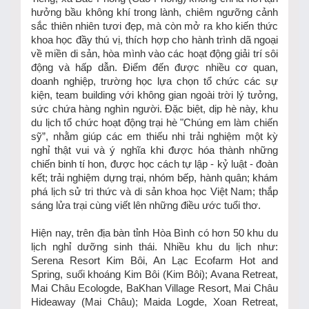
hưởng bầu không khí trong lành, chiêm ngưỡng cảnh
sắc thiên nhiên tươi đẹp, mà còn mở ra kho kiến thức
khoa học đầy thú vị, thích hợp cho hành trình dã ngoại
về miền di sản, hòa mình vào các hoạt động giải trí sôi
động và hấp dẫn. Điểm đến được nhiều cơ quan,
doanh nghiệp, trường học lựa chọn tổ chức các sự
kiện, team building với không gian ngoài trời lý tưởng,
sức chứa hàng nghìn người. Đặc biệt, dịp hè này, khu
du lịch tổ chức hoạt động trại hè "Chúng em làm chiến
sỹ”, nhằm giúp các em thiếu nhi trải nghiệm một kỳ
nghỉ thật vui và ý nghĩa khi được hóa thành những
chiến binh tí hon, được học cách tự lập - kỷ luật - đoàn
kết; trải nghiệm dựng trại, nhóm bếp, hành quân; khám
phá lịch sử tri thức và di sản khoa học Việt Nam; thắp
sáng lửa trại cùng viết lên những điều ước tuổi thơ.
Hiện nay, trên địa bàn tỉnh Hòa Bình có hơn 50 khu du
lịch nghỉ dưỡng sinh thái. Nhiều khu du lịch như:
Serena Resort Kim Bôi, An Lạc Ecofarm Hot and
Spring, suối khoáng Kim Bôi (Kim Bôi); Avana Retreat,
Mai Châu Ecologde, BaKhan Village Resort, Mai Châu
Hideaway (Mai Châu); Maida Logde, Xoan Retreat,