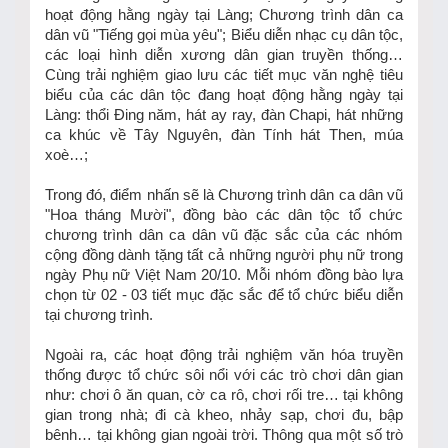
hoạt động hằng ngày tại Làng; Chương trình dân ca
dân vũ "Tiếng gọi mùa yêu"; Biểu diễn nhạc cụ dân tộc,
các loại hình diễn xương dân gian truyền thống…
Cùng trải nghiệm giao lưu các tiết mục văn nghệ tiêu
biểu của các dân tộc đang hoạt động hằng ngày tại
Làng: thổi Đing năm, hát ay ray, đàn Chapi, hát những
ca khúc về Tây Nguyên, đàn Tính hát Then, múa
xoè…;
Trong đó, điểm nhấn sẽ là Chương trình dân ca dân vũ
"Hoa tháng Mười", đồng bào các dân tộc tổ chức
chương trình dân ca dân vũ đặc sắc của các nhóm
cộng đồng dành tặng tất cả những người phụ nữ trong
ngày Phụ nữ Việt Nam 20/10. Mỗi nhóm đồng bào lựa
chọn từ 02 - 03 tiết mục đặc sắc để tổ chức biểu diễn
tại chương trình.
Ngoài ra, các hoạt động trải nghiệm văn hóa truyền
thống được tổ chức sôi nổi với các trò chơi dân gian
như: chơi ô ăn quan, cờ ca rô, chơi rối tre… tại không
gian trong nhà; đi cà kheo, nhảy sạp, chơi đu, bập
bênh… tại không gian ngoài trời. Thông qua một số trò