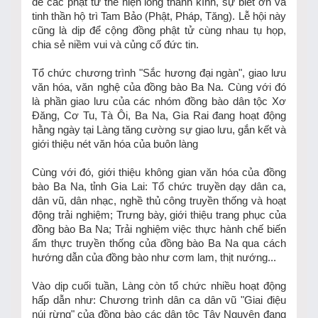
để các phật tử thể hiện lòng thành kính, sự biết ơn và
tinh thần hộ trì Tam Bảo (Phật, Pháp, Tăng). Lễ hội này
cũng là dịp để cộng đồng phật tử cùng nhau tụ họp,
chia sẻ niềm vui và củng cố đức tin.
Tổ chức chương trình "Sắc hương đại ngàn", giao lưu
văn hóa, văn nghệ của đồng bào Ba Na. Cùng với đó
là phần giao lưu của các nhóm đồng bào dân tộc Xơ
Đăng, Cơ Tu, Tà Ôi, Ba Na, Gia Rai đang hoạt động
hằng ngày tại Làng tăng cường sự giao lưu, gắn kết và
giới thiệu nét văn hóa của buôn làng
Cùng với đó, giới thiệu không gian văn hóa của đồng
bào Ba Na, tỉnh Gia Lai: Tổ chức truyền dạy dân ca,
dân vũ, dân nhạc, nghề thủ công truyền thống và hoạt
động trải nghiệm; Trưng bày, giới thiệu trang phục của
đồng bào Ba Na; Trải nghiệm việc thực hành chế biến
ẩm thực truyền thống của đồng bào Ba Na qua cách
hướng dẫn của đồng bào như cơm lam, thịt nướng...
Vào dịp cuối tuần, Làng còn tổ chức nhiều hoạt động
hấp dẫn như: Chương trình dân ca dân vũ "Giai điệu
núi rừng" của đồng bào các dân tộc Tây Nguyên đang