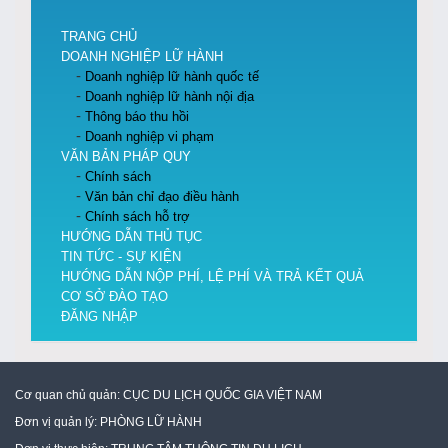
TRANG CHỦ
DOANH NGHIỆP LỮ HÀNH
Doanh nghiệp lữ hành quốc tế
Doanh nghiệp lữ hành nội địa
Thông báo thu hồi
Doanh nghiệp vi phạm
VĂN BẢN PHÁP QUY
Chính sách
Văn bản chỉ đạo điều hành
Chính sách hỗ trợ
HƯỚNG DẪN THỦ TỤC
TIN TỨC - SỰ KIỆN
HƯỚNG DẪN NỘP PHÍ, LỆ PHÍ VÀ TRẢ KẾT QUẢ
CƠ SỞ ĐÀO TẠO
ĐĂNG NHẬP
Cơ quan chủ quản:
CỤC DU LỊCH QUỐC GIA VIỆT NAM
Đơn vị quản lý:
PHÒNG LỮ HÀNH