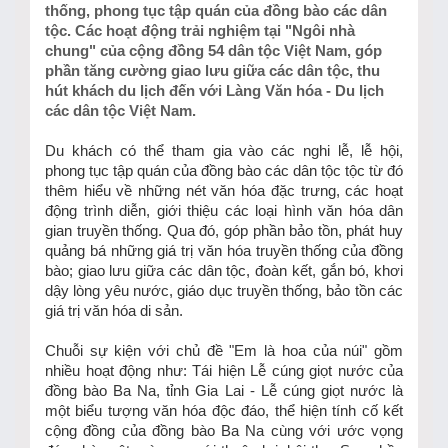
thống, phong tục tập quán của đồng bào các dân
tộc. Các hoạt động trải nghiệm tại "Ngôi nhà
chung" của cộng đồng 54 dân tộc Việt Nam, góp
phần tăng cường giao lưu giữa các dân tộc, thu
hút khách du lịch đến với Làng Văn hóa - Du lịch
các dân tộc Việt Nam.
Du khách có thể tham gia vào các nghi lễ, lễ hội,
phong tục tập quán của đồng bào các dân tộc tộc từ đó
thêm hiểu về những nét văn hóa đặc trưng, các hoạt
động trình diễn, giới thiệu các loại hình văn hóa dân
gian truyền thống. Qua đó, góp phần bảo tồn, phát huy
quảng bá những giá trị văn hóa truyền thống của đồng
bào; giao lưu giữa các dân tộc, đoàn kết, gắn bó, khơi
dậy lòng yêu nước, giáo dục truyền thống, bảo tồn các
giá trị văn hóa di sản.
Chuỗi sự kiện với chủ đề "Em là hoa của núi" gồm
nhiều hoạt động như: Tái hiện Lễ cúng giọt nước của
đồng bào Ba Na, tỉnh Gia Lai - Lễ cúng giọt nước là
một biểu tượng văn hóa độc đáo, thể hiện tính cố kết
cộng đồng của đồng bào Ba Na cùng với ước vọng