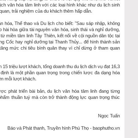
ịch văn hóa tâm linh với các loại hình khác như du lịch sinh
 quan, trải nghiệm của du khách thêm hấp dẫn.
hóa, Thể thao và Du lịch cho biết: "Sau sáp nhập, không
 hài hòa giữa tài nguyên văn hóa, sinh thái và nghỉ dưỡng,
từ miền tâm linh Tây Thiên, kết nối về cội nguồn dân tộc tại
Long Cốc hay nghỉ dưỡng tại Thanh Thủy... để hình thành sản
, tăng mức chi tiêu bình quân thay vì chỉ dừng ở tham quan
5 triệu lượt khách, tổng doanh thu du lịch dịch vụ đạt 16,3
 định là một phần quan trọng trong chiến lược đa dạng hóa
rên mỗi lượt khách.
ợc phát triển bài bản, du lịch văn hóa tâm linh đang từng
phẩm thuần tuý mà còn trở thành động lực quan trọng thúc
Ngọc Tuấn
Báo và Phát thanh, Truyền hình Phú Thọ - baophutho.vn