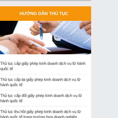
Công văn 3064/CDLQGVN-LH ngày 25/12/2025
HƯỚNG DẪN THỦ TỤC
của Cục Du lịch Quốc gia Việt Nam gửi Trường
ĐH Khoa học Xã hội và Nhân văn Hà Nội về việc
dừng tổ chức thi cấp chứng chỉ nghiệp vụ hướng
dẫn du lịch và chứng chỉ nghiệp vụ điều hành du
lịch từ ngày 25/12/2025
Thu hồi Giấy phép kinh doanh lữ hành Quốc tế
của Công ty TNHH PSL Vina
Cục Du lịch quốc gia Việt Nam ban hành văn bản
Thủ tục cấp giấy phép kinh doanh dịch vụ lữ hành
về việc hướng dẫn việc cấp thẻ hướng dẫn viên
quốc tế
du lịch và giấy phép kinh doanh dịch vụ lữ hành
nội địa khi thực hiện sắp xếp đơn vị hành chính.
Thủ tục cấp lại giấy phép kinh doanh dịch vụ lữ
hành quốc tế
Thủ tục cấp đổi giấy phép kinh doanh dịch vụ lữ
hành quốc tế
Thủ tục thu hồi giấy phép kinh doanh dịch vụ lữ
hành quốc tế trong trường hợp doanh nghiệp