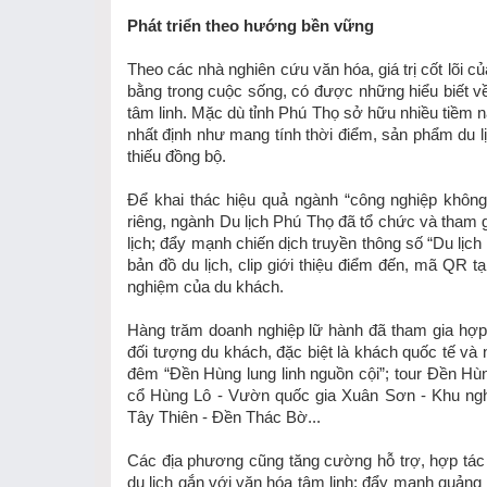
Phát triển theo hướng bền vững
Theo các nhà nghiên cứu văn hóa, giá trị cốt lõi c
bằng trong cuộc sống, có được những hiểu biết về
tâm linh. Mặc dù tỉnh Phú Thọ sở hữu nhiều tiềm 
nhất định như mang tính thời điểm, sản phẩm du l
thiếu đồng bộ.
Để khai thác hiệu quả ngành “công nghiệp không 
riêng, ngành Du lịch Phú Thọ đã tổ chức và tham g
lịch; đẩy mạnh chiến dịch truyền thông số “Du lị
bản đồ du lịch, clip giới thiệu điểm đến, mã QR t
nghiệm của du khách.
Hàng trăm doanh nghiệp lữ hành đã tham gia hợp tá
đối tượng du khách, đặc biệt là khách quốc tế và ng
đêm “Đền Hùng lung linh nguồn cội”; tour Đền Hù
cổ Hùng Lô - Vườn quốc gia Xuân Sơn - Khu ng
Tây Thiên - Đền Thác Bờ...
Các địa phương cũng tăng cường hỗ trợ, hợp tác 
du lịch gắn với văn hóa tâm linh; đẩy mạnh quảng 