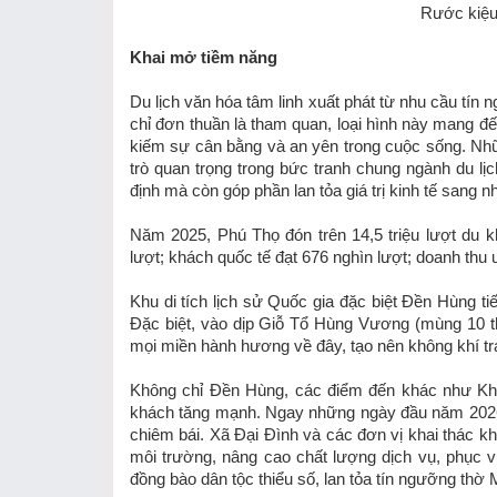
Rước kiệu 
Khai mở tiềm năng
Du lịch văn hóa tâm linh xuất phát từ nhu cầu tín 
chỉ đơn thuần là tham quan, loại hình này mang đ
kiếm sự cân bằng và an yên trong cuộc sống. Nhữ
trò quan trọng trong bức tranh chung ngành du lị
định mà còn góp phần lan tỏa giá trị kinh tế sang n
Năm 2025, Phú Thọ đón trên 14,5 triệu lượt du kh
lượt; khách quốc tế đạt 676 nghìn lượt; doanh thu 
Khu di tích lịch sử Quốc gia đặc biệt Đền Hùng ti
Đặc biệt, vào dịp Giỗ Tổ Hùng Vương (mùng 10 th
mọi miền hành hương về đây, tạo nên không khí tr
Không chỉ Đền Hùng, các điểm đến khác như Khu 
khách tăng mạnh. Ngay những ngày đầu năm 2026
chiêm bái. Xã Đại Đình và các đơn vị khai thác kh
môi trường, nâng cao chất lượng dịch vụ, phục 
đồng bào dân tộc thiểu số, lan tỏa tín ngưỡng thờ 