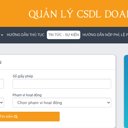
Y
HƯỚNG DẪN THỦ TỤC
TIN TỨC - SỰ KIỆN
HƯỚNG DẪN NỘP PHÍ, LỆ P
N
Số giấy phép
Phạm vi hoạt động
Tìm kiếm