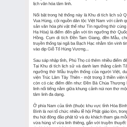
lịch văn hóa tâm linh.
Nổi bật trong hệ thống này là Khu di tích lịch sử
Vua Hùng, cội nguồn dân tộc Việt Nam với cảnh qu
sản văn hóa phi vật thể như Tín ngưỡng thờ cú
Hạ Hòa) là điểm đến gắn với tín ngưỡng thờ Quốc
Hồng. Cụm di tích Đền Tam Giang, đền Mẫu, chùa
truyền thống tại ngã ba Bạch Hạc nhằm tôn vinh ti
vào dịp Giỗ Tổ Hùng Vương...
Sau sáp nhập tỉnh, Phú Thọ có thêm nhiều điểm đến 
Tại Khu di tích lịch sử và danh lam thắng cảnh Tâ
ngưỡng thờ Mẫu truyền thống của người Việt, du
viện Trúc Lâm Tây Thiên - một trong 3 thiền viện 
còn có các điểm đến như: Đền Bà Chúa Thượng N
linh nổi tiếng nằm giữa khung cảnh núi non thơ mộ
tâm linh đa dạng.
Ở phía Nam của tỉnh (thuộc khu vực tỉnh Hòa Bì
Bình là nơi tổ chức nhiều lễ hội Phật giáo lớn, tro
thu hút đông đảo phật tử và du khách tham gia m
vừa hùng vĩ vừa linh thiêng, gắn với truyền thuyế