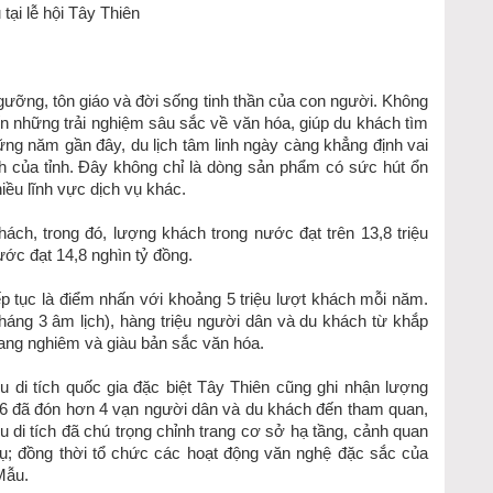
tại lễ hội Tây Thiên
ngưỡng, tôn giáo và đời sống tinh thần của con người. Không
ến những trải nghiệm sâu sắc về văn hóa, giúp du khách tìm
ng năm gần đây, du lịch tâm linh ngày càng khẳng định vai
ch của tỉnh. Đây không chỉ là dòng sản phẩm có sức hút ổn
hiều lĩnh vực dịch vụ khác.
ách, trong đó, lượng khách trong nước đạt trên 13,8 triệu
ước đạt 14,8 nghìn tỷ đồng.
ếp tục là điểm nhấn với khoảng 5 triệu lượt khách mỗi năm.
áng 3 âm lịch), hàng triệu người dân và du khách từ khắp
ang nghiêm và giàu bản sắc văn hóa.
di tích quốc gia đặc biệt Tây Thiên cũng ghi nhận lượng
 đã đón hơn 4 vạn người dân và du khách đến tham quan,
u di tích đã chú trọng chỉnh trang cơ sở hạ tầng, cảnh quan
vụ; đồng thời tổ chức các hoạt động văn nghệ đặc sắc của
Mẫu.