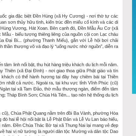
 Quốc gia đặc biệt Đền Hùng (xã Hy Cương) - nơi thờ tự các
an sơn thủy hữu tình, kiến trúc đền miếu cổ kính và các di
ng Hùng Vương, Hát Xoan. Bên cạnh đó, Đền Mẫu Âu Cơ (xã
 Mẫu - biểu tượng thiêng liêng của nguồn cội con Lạc cháu
 Đại Bi... (phường Thanh Miếu), gắn với Lễ hội bơi chải
nh thần thượng võ và đạo lý “uống nước nhớ nguồn”, diễn ra
tâm linh nổi bật, thu hút hàng triệu khách du lịch mỗi năm.
y Thiên (xã Đại Đình) - nơi giao thoa giữa Phật giáo và tín
 khách có thể hành hương tại đây hay chiêm bái tại Thiền
lớn nhất cả nước. Ngoài ra, tại khu vực tỉnh Vĩnh Phúc (cũ)
gàn tại xã Tam Đảo, thờ mẫu thượng ngàn, điểm đến tâm
ng; Tháp Bình Sơn; Chùa Hà Tiên... tạo nên hệ thống du lịch
nh cũ), Chùa Phật Quang nằm trên đồi Ba Vành, phường Hòa
ng đó hai lễ hội nổi bật là Lễ Phật Đản và Lễ Vu Lan báo hiếu,
ỗi năm. Đền Chúa Thác Bờ tại xã Thung Nai lại mang vẻ đẹp
t về hai vị nữ tướng là người dân tộc Mường và dân tộc Dao