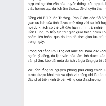
hợp trải nghiệm văn hóa truyền thống; kết hợp du l
thái, homestay, du lịch ẩm thực... để chuyến tham
Đồng chí Bùi Xuân Trường- Phó Giám đốc Sở Văn 
gian du lịch của tỉnh được mở rộng với sự kết hợp
nơi du khách có thể bắt đầu hành trình trải nghiệm 
Đền Hùng, rồi tiếp tục thư giãn giữa thiên nhiên 
phẩm liên hoàn, qua đó kéo dài thời gian lưu trú
trong ngày.
Trong bối cảnh Phú Thọ đặt mục tiêu năm 2026 đón 1
nghìn tỷ đồng, du lịch văn hóa tâm linh được xác
sản phẩm, kéo dài mùa du lịch và gia tăng giá trị t
Với nền tảng tài nguyên phong phú cùng chiến lư
bước được khai mở và định vị không chỉ là sản 
đẩy phát triển kinh tế bền vững của địa phương.