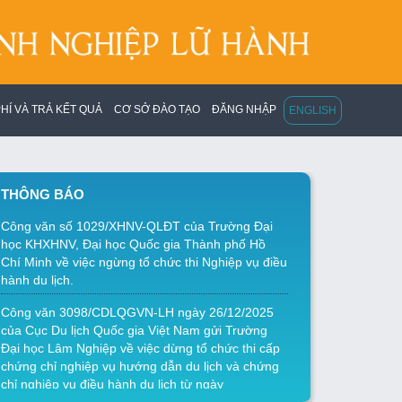
HÍ VÀ TRẢ KẾT QUẢ
CƠ SỞ ĐÀO TẠO
ĐĂNG NHẬP
ENGLISH
THÔNG BÁO
Công văn số 1029/XHNV-QLĐT của Trường Đại
học KHXHNV, Đại học Quốc gia Thành phố Hồ
Chí Minh về việc ngừng tổ chức thi Nghiệp vụ điều
hành du lịch.
Công văn 3098/CDLQGVN-LH ngày 26/12/2025
của Cục Du lịch Quốc gia Việt Nam gửi Trường
Đại học Lâm Nghiệp về việc dừng tổ chức thi cấp
chứng chỉ nghiệp vụ hướng dẫn du lịch và chứng
chỉ nghiệp vụ điều hành du lịch từ ngày
26/12/2025