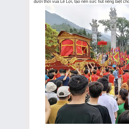
dưới thời vua Lê Lợi, tạo nên sức hút riêng biệt cho