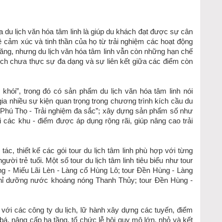
ủa du lịch văn hóa tâm linh là giúp du khách đạt được sự cân
 cảm xúc và tinh thần của họ từ trải nghiệm các hoạt động
năng, nhưng du lịch văn hóa tâm linh vẫn còn những hạn chế
ịch chưa thực sự đa dạng và sự liên kết giữa các điểm còn
khói”, trong đó có sản phẩm du lịch văn hóa tâm linh nói
ia nhiều sự kiện quan trọng trong chương trình kích cầu du
ch Phú Thọ - Trải nghiệm đa sắc”; xây dựng sản phẩm số như
ại các khu - điểm được áp dụng rộng rãi, giúp nâng cao trải
c, thiết kế các gói tour du lịch tâm linh phù hợp với từng
ười trẻ tuổi. Một số tour du lịch tâm linh tiêu biểu như tour
ng - Miếu Lãi Lèn - Làng cổ Hùng Lô; tour Đền Hùng - Làng
hỉ dưỡng nước khoáng nóng Thanh Thủy; tour Đền Hùng -
với các công ty du lịch, lữ hành xây dựng các tuyến, điểm
bá, nâng cấp hạ tầng, tổ chức lễ hội quy mô lớn, nhỏ và kết