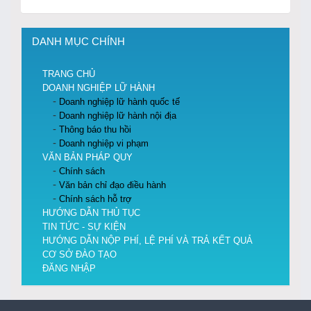
DANH MỤC CHÍNH
TRANG CHỦ
DOANH NGHIỆP LỮ HÀNH
Doanh nghiệp lữ hành quốc tế
Doanh nghiệp lữ hành nội địa
Thông báo thu hồi
Doanh nghiệp vi phạm
VĂN BẢN PHÁP QUY
Chính sách
Văn bản chỉ đạo điều hành
Chính sách hỗ trợ
HƯỚNG DẪN THỦ TỤC
TIN TỨC - SỰ KIỆN
HƯỚNG DẪN NỘP PHÍ, LỆ PHÍ VÀ TRẢ KẾT QUẢ
CƠ SỞ ĐÀO TẠO
ĐĂNG NHẬP