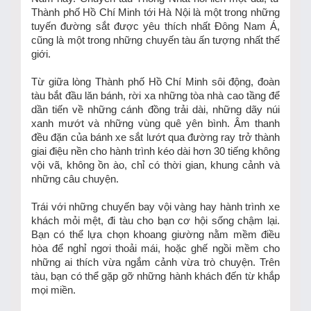
Thành phố Hồ Chí Minh tới Hà Nội là một trong những
tuyến đường sắt được yêu thích nhất Đông Nam Á,
cũng là một trong những chuyến tàu ấn tượng nhất thế
giới.
Từ giữa lòng Thành phố Hồ Chí Minh sôi động, đoàn
tàu bắt đầu lăn bánh, rời xa những tòa nhà cao tầng để
dần tiến về những cánh đồng trải dài, những dãy núi
xanh mướt và những vùng quê yên bình. Âm thanh
đều đặn của bánh xe sắt lướt qua đường ray trở thành
giai điệu nền cho hành trình kéo dài hơn 30 tiếng không
vội vã, không ồn ào, chỉ có thời gian, khung cảnh và
những câu chuyện.
Trái với những chuyến bay vội vàng hay hành trình xe
khách mỏi mệt, đi tàu cho bạn cơ hội sống chậm lại.
Bạn có thể lựa chọn khoang giường nằm mềm điều
hòa để nghỉ ngơi thoải mái, hoặc ghế ngồi mềm cho
những ai thích vừa ngắm cảnh vừa trò chuyện. Trên
tàu, bạn có thể gặp gỡ những hành khách đến từ khắp
mọi miền.