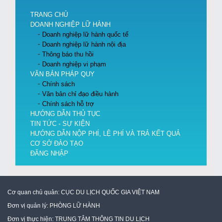
TRANG CHỦ
DOANH NGHIỆP LỮ HÀNH
Doanh nghiệp lữ hành quốc tế
Doanh nghiệp lữ hành nội địa
Thông báo thu hồi
Doanh nghiệp vi phạm
VĂN BẢN PHÁP QUY
Chính sách
Văn bản chỉ đạo điều hành
Chính sách hỗ trợ
HƯỚNG DẪN THỦ TỤC
TIN TỨC - SỰ KIỆN
HƯỚNG DẪN NỘP PHÍ, LỆ PHÍ VÀ TRẢ KẾT QUẢ
CƠ SỞ ĐÀO TẠO
ĐĂNG NHẬP
Cơ quan chủ quản:
CỤC DU LỊCH QUỐC GIA VIỆT NAM
Đơn vị quản lý:
PHÒNG LỮ HÀNH
Đơn vị thực hiện:
TRUNG TÂM THÔNG TIN DU LỊCH