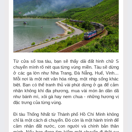
Từ cửa sổ toa tàu, bạn sẽ thấy dải đất hình chữ S
chuyển mình rõ nét qua từng vùng miền. Tàu sẽ dừng
ở các ga lớn như Nha Trang, Đà Nẵng, Huế, Vinh…
Mỗi nơi là một nét văn hóa riêng, một nhịp sống khác
biệt. Bạn có thể tranh thủ vài phút dừng ở ga để cảm
nhận không khí địa phương, mua vài món ăn dân dã
như bánh mì, xôi gà hay nem chua - những hương vị
đặc trưng của từng vùng.
Đi tàu Thống Nhất từ Thành phố Hồ Chí Minh không
chỉ là một cách di chuyển. Đó còn là một hành trình để
cảm nhận đất nước, con người và chính bản thân
mình. Nếu bạn đang tìm kiếm một chuyến đi thật sự