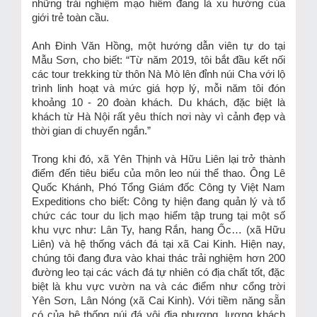
những trải nghiệm mạo hiểm đang là xu hướng của
giới trẻ toàn cầu.
Anh Đinh Văn Hồng, một hướng dẫn viên tự do tại
Mẫu Sơn, cho biết: “Từ năm 2019, tôi bắt đầu kết nối
các tour trekking từ thôn Nà Mò lên đỉnh núi Cha với lộ
trình linh hoạt và mức giá hợp lý, mỗi năm tôi đón
khoảng 10 - 20 đoàn khách. Du khách, đặc biệt là
khách từ Hà Nội rất yêu thích nơi này vì cảnh đẹp và
thời gian di chuyển ngắn.”
Trong khi đó, xã Yên Thịnh và Hữu Liên lại trở thành
điểm đến tiêu biểu của môn leo núi thể thao. Ông Lê
Quốc Khánh, Phó Tổng Giám đốc Công ty Việt Nam
Expeditions cho biết: Công ty hiện đang quản lý và tổ
chức các tour du lịch mạo hiểm tập trung tại một số
khu vực như: Lân Ty, hang Rắn, hang Ốc… (xã Hữu
Liên) và hệ thống vách đá tại xã Cai Kinh. Hiện nay,
chúng tôi đang đưa vào khai thác trải nghiệm hơn 200
đường leo tại các vách đá tự nhiên có địa chất tốt, đặc
biệt là khu vực vườn na và các điểm như cổng trời
Yên Sơn, Lân Nóng (xã Cai Kinh). Với tiềm năng sẵn
có của hệ thống núi đá vôi địa phương, lượng khách