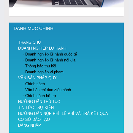
DANH MỤC CHÍNH
TRANG CHỦ
DOANH NGHIỆP LỮ HÀNH
Doanh nghiệp lữ hành quốc tế
Doanh nghiệp lữ hành nội địa
Thông báo thu hồi
Doanh nghiệp vi phạm
VĂN BẢN PHÁP QUY
Chính sách
Văn bản chỉ đạo điều hành
Chính sách hỗ trợ
HƯỚNG DẪN THỦ TỤC
TIN TỨC - SỰ KIỆN
HƯỚNG DẪN NỘP PHÍ, LỆ PHÍ VÀ TRẢ KẾT QUẢ
CƠ SỞ ĐÀO TẠO
ĐĂNG NHẬP