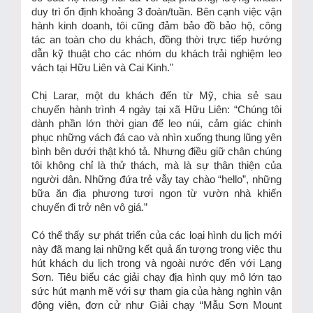
duy trì ổn định khoảng 3 đoàn/tuần. Bên cạnh việc vận
hành kinh doanh, tôi cũng đảm bảo đồ bảo hộ, công
tác an toàn cho du khách, đồng thời trực tiếp hướng
dẫn kỹ thuật cho các nhóm du khách trải nghiệm leo
vách tại Hữu Liên và Cai Kinh."
Chị Larar, một du khách đến từ Mỹ, chia sẻ sau
chuyến hành trình 4 ngày tại xã Hữu Liên: “Chúng tôi
dành phần lớn thời gian để leo núi, cảm giác chinh
phục những vách đá cao và nhìn xuống thung lũng yên
bình bên dưới thật khó tả. Nhưng điều giữ chân chúng
tôi không chỉ là thử thách, mà là sự thân thiện của
người dân. Những đứa trẻ vẫy tay chào “hello”, những
bữa ăn địa phương tươi ngon từ vườn nhà khiến
chuyến đi trở nên vô giá.”
Có thể thấy sự phát triển của các loại hình du lịch mới
này đã mang lại những kết quả ấn tượng trong việc thu
hút khách du lịch trong và ngoài nước đến với Lạng
Sơn. Tiêu biểu các giải chạy địa hình quy mô lớn tạo
sức hút mạnh mẽ với sự tham gia của hàng nghìn vận
động viên, đơn cử như Giải chạy “Mẫu Sơn Mount