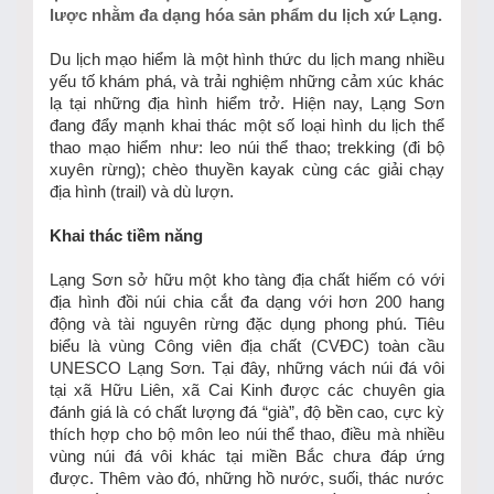
lược nhằm đa dạng hóa sản phẩm du lịch xứ Lạng.
Du lịch mạo hiểm là một hình thức du lịch mang nhiều
yếu tố khám phá, và trải nghiệm những cảm xúc khác
lạ tại những địa hình hiểm trở. Hiện nay, Lạng Sơn
đang đẩy mạnh khai thác một số loại hình du lịch thể
thao mạo hiểm như: leo núi thể thao; trekking (đi bộ
xuyên rừng); chèo thuyền kayak cùng các giải chạy
địa hình (trail) và dù lượn.
Khai thác tiềm năng
Lạng Sơn sở hữu một kho tàng địa chất hiếm có với
địa hình đồi núi chia cắt đa dạng với hơn 200 hang
động và tài nguyên rừng đặc dụng phong phú. Tiêu
biểu là vùng Công viên địa chất (CVĐC) toàn cầu
UNESCO Lạng Sơn. Tại đây, những vách núi đá vôi
tại xã Hữu Liên, xã Cai Kinh được các chuyên gia
đánh giá là có chất lượng đá “già”, độ bền cao, cực kỳ
thích hợp cho bộ môn leo núi thể thao, điều mà nhiều
vùng núi đá vôi khác tại miền Bắc chưa đáp ứng
được. Thêm vào đó, những hồ nước, suối, thác nước